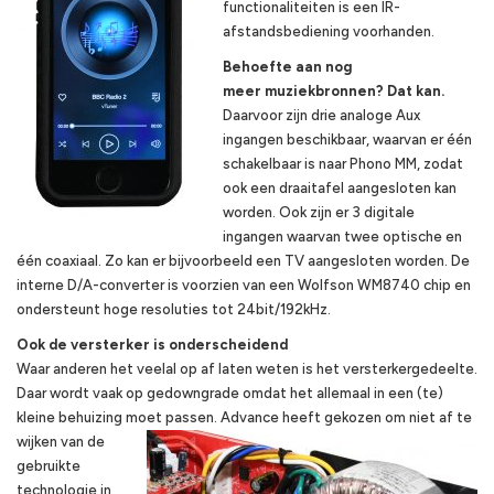
functionaliteiten is een IR-
afstandsbediening voorhanden.
Behoefte aan nog
meer
muziekbronnen
?
Dat
kan
.
Daarvoor zijn drie analoge Aux
ingangen beschikbaar, waarvan er één
schakelbaar is naar Phono MM, zodat
ook een draaitafel aangesloten kan
worden. Ook zijn er 3 digitale
ingangen waarvan twee optische en
één coaxiaal. Zo kan er bijvoorbeeld een TV aangesloten worden. De
interne D/A-converter is voorzien van een Wolfson WM8740 chip en
ondersteunt hoge resoluties tot 24bit/192kHz.
Ook de versterker is
onderscheid
end
Waar anderen het veelal op af laten weten is het versterkergedeelte.
Daar wordt vaak op gedowngrade omdat het allemaal in een (te)
kleine behuizing moet passen.
Advance heeft gekozen om niet af te
wijken van de
gebruikte
technologie in