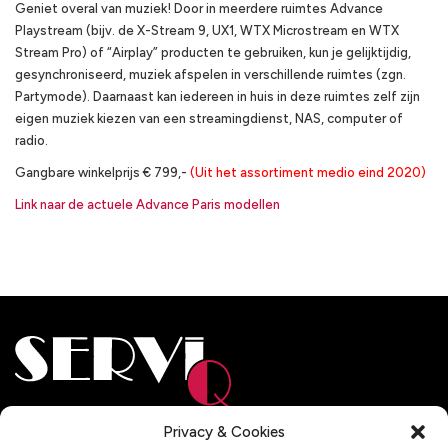
Geniet overal van muziek! Door in meerdere ruimtes Advance
Playstream (bijv. de X-Stream 9, UX1, WTX Microstream en WTX
Stream Pro) of “Airplay” producten te gebruiken, kun je gelijktijdig,
gesynchroniseerd, muziek afspelen in verschillende ruimtes (zgn.
Partymode). Daarnaast kan iedereen in huis in deze ruimtes zelf zijn
eigen muziek kiezen van een streamingdienst, NAS, computer of
radio.
Gangbare winkelprijs € 799,-
(Uit het assortiment medio eind 2020)
Link naar de actuele Advance Paris modellen
Adresgegevens
Privacy & Cookies