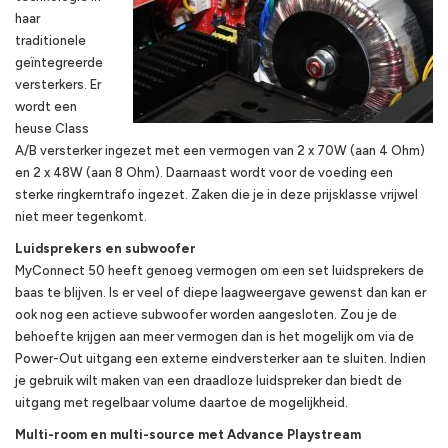
haar
traditionele
geïntegreerde
versterkers. Er
wordt een
heuse Class
A/B versterker ingezet met een vermogen van 2 x 70W (aan 4 Ohm)
en 2 x 48W (aan 8 Ohm). Daarnaast wordt voor de voeding een
sterke ringkerntrafo ingezet. Zaken die je in deze prijsklasse vrijwel
niet meer tegenkomt.
Luidsprekers en
subwoofer
MyConnect 50 heeft genoeg vermogen om een set luidsprekers de
baas te blijven. Is er veel of diepe laagweergave gewenst dan kan er
ook nog een actieve subwoofer worden aangesloten. Zou je de
behoefte krijgen aan meer vermogen dan is het mogelijk om via de
Power-Out uitgang een externe eindversterker aan te sluiten.
Indien
je gebruik wilt maken van een draadloze luidspreker dan biedt de
uitgang met regelbaar volume daartoe de mogelijkheid.
Multi-room en
multi
-source met Advance Playstream