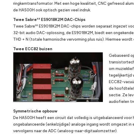
ringkerntransformator. Met een hoge kwaliteit, CNC gefreesd alum
de HA500H ook optisch gezien veel indruk.
Twee Sabre³² ES9018K2M DAC-Chips
Twee Sabre³² ES9018K2M DAC-chips worden separaat ingezet voor d
32-bit audio DAC-oplossing, de ES9018K2M, biedt een ongekende 
THD + N (totale harmonische vervorming plus ruis). Hiermee wordt
Twee ECC82 buizen
Gebaseerd op
transistorte
om muzieklief
tegelijkertij
ECC82-vacuüm
de hoofdtelef
sectie. Ze l
audiofielen tr
Symmetrische opbouw
De HA500H heeft een circuit dat volledig is uitgebalanceerd voor 
ongebalanceerde (enkelzijdige) analoge ingang wordt omgezet in e
vervolgens naar de ADC (analoog-naar-digitaalomzetter).