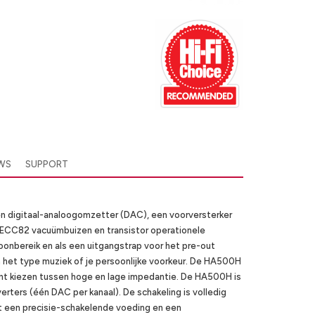
EWS
SUPPORT
n digitaal-analoogomzetter (DAC), een voorversterker
 ECC82 vacuümbuizen en transistor operationele
oonbereik en als een uitgangstrap voor het pre-out
an het type muziek of je persoonlijke voorkeur. De HA500H
nt kiezen tussen hoge en lage impedantie. De HA500H is
ters (één DAC per kanaal). De schakeling is volledig
t een precisie-schakelende voeding en een