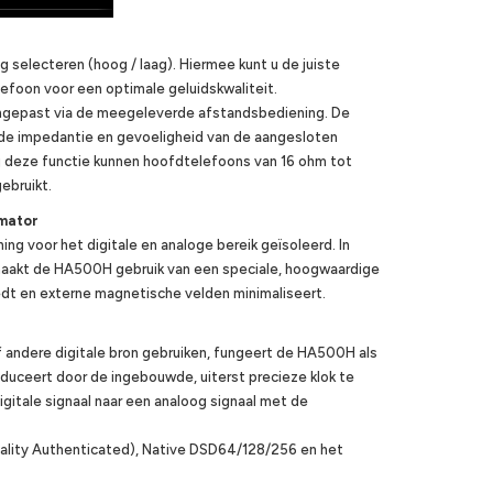
electeren (hoog / laag). Hiermee kunt u de juiste
efoon voor een optimale geluidskwaliteit.
ngepast via de meegeleverde afstandsbediening. De
r de impedantie en gevoeligheid van de aangesloten
j deze functie kunnen hoofdtelefoons van 16 ohm tot
ebruikt.
rmator
ing voor het digitale en analoge bereik geïsoleerd. In
maakt de HA500H gebruik van een speciale, hoogwaardige
edt en externe magnetische velden minimaliseert.
f andere digitale bron gebruiken, fungeert de HA500H als
duceert door de ingebouwde, uiterst precieze klok te
igitale signaal naar een analoog signaal met de
ity Authenticated), Native DSD64/128/256 en het