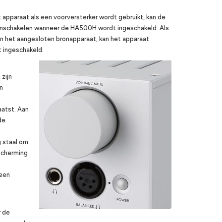
t apparaat als een voorversterker wordt gebruikt, kan de
inschakelen wanneer de HA500H wordt ingeschakeld. Als
an het aangesloten bronapparaat, kan het apparaat
 ingeschakeld.
zijn
n
aatst. Aan
de
 staal om
escherming
 een
r de