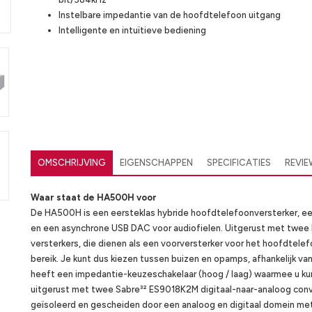
Instelbare impedantie van de hoofdtelefoon uitgang
Intelligente en intuïtieve bediening
OMSCHRIJVING
EIGENSCHAPPEN
SPECIFICATIES
REVI
Waar staat de HA500H voor
De HA500H is een eersteklas hybride hoofdtelefoonversterker, ee
en een asynchrone USB DAC voor audiofielen. Uitgerust met twee
versterkers, die dienen als een voorversterker voor het hoofdtelef
bereik. Je kunt dus kiezen tussen buizen en opamps, afhankelijk v
heeft een impedantie-keuzeschakelaar (hoog / laag) waarmee u ku
uitgerust met twee Sabre³² ES9018K2M digitaal-naar-analoog conver
geïsoleerd en gescheiden door een analoog en digitaal domein me