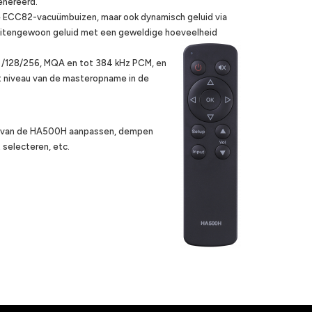
enereerd.
e ECC82-vacuümbuizen, maar ook dynamisch geluid via
buitengewoon geluid met een geweldige hoeveelheid
 /128/256, MQA en tot 384 kHz PCM, en
het niveau van de masteropname in de
me van de HA500H aanpassen, dempen
 selecteren, etc.