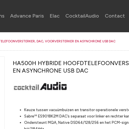
ns
Advance Paris
Elac
CocktailAudio
Contact
TELEFOONVERSTERKER, DAC, VOORVERSTERKER EN ASYNCHRONE USB DAC
HA500H HYBRIDE HOOFDTELEFOONVERST
EN ASYNCHRONE USB DAC
Highlights
Keuze tussen vacuümbuizen en
transitor
operationele verst
Sabre³² ES9018K2M
DAC’s
s
ep
araat voor linker en rechter ka
O
ndersteunt MQA, Native DSD64/128/256 en het PCM-signa
bit/384kHz