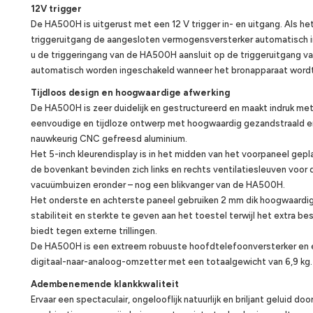
12V trigger
De HA500H is uitgerust met een 12 V trigger in- en uitgang. Als he
triggeruitgang de aangesloten vermogensversterker automatisch 
u de triggeringang van de HA500H aansluit op de triggeruitgang v
automatisch worden ingeschakeld wanneer het bronapparaat wordt
Tijdloos design en hoogwaardige afwerking
De HA500H is zeer duidelijk en gestructureerd en maakt indruk met 
eenvoudige en tijdloze ontwerp met hoogwaardig gezandstraald e
nauwkeurig CNC gefreesd aluminium.
Het 5-inch kleurendisplay is in het midden van het voorpaneel gepl
de bovenkant bevinden zich links en rechts ventilatiesleuven voor 
vacuümbuizen eronder – nog een blikvanger van de HA500H.
Het onderste en achterste paneel gebruiken 2 mm dik hoogwaardig
stabiliteit en sterkte te geven aan het toestel terwijl het extra b
biedt tegen externe trillingen.
De HA500H is een extreem robuuste hoofdtelefoonversterker en
digitaal-naar-analoog-omzetter met een totaalgewicht van 6,9 kg.
Adembenemende klankkwaliteit
Ervaar een spectaculair, ongelooflijk natuurlijk en briljant geluid doo