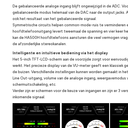
De gebalanceerde analoge ingang blijft ongewijzigd in de ADC. Voor 
gebalanceerde modus helemaal van de DAC naar de output jacks. Al
ook het resultaat van het gebalanceerde signaal.
Symmetrische circuits helpen common-mode-ruis te verminderen en
hoofdtelefoonuitgang levert tweemaal de spanning en vier keer h
kan de HA500H hoofdtelefoons aansturen die veel vermogen vrag
de afzonderlijke stereokanalen.
Intelligente en intuïtieve bediening via het display
Het 5-inch TFT-LCD-scherm aan de voorzijde zorgt voor eenvoudig
werkt. Het precieze display van de VU-meter geeft een klassiek ge
de buizen. Verschillende instellingen kunnen worden gemaakt in he
Line Out-uitgang, volume van de analoge ingang, weergavemodus v
schermuitschakeling, etc.
Verder zijn er schermen voor de keuze van ingangen en zijn er 3 v
inkomende signaal.