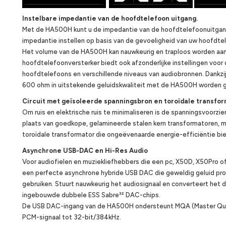
Instelbare impedantie van de hoofdtelefoon uitgang.
Met de HA500H kunt u de impedantie van de hoofdtelefoonuitgang s
impedantie instellen op basis van de gevoeligheid van uw hoofdtel
Het volume van de HA500H kan nauwkeurig en traploos worden aa
hoofdtelefoonversterker biedt ook afzonderlijke instellingen voo
hoofdtelefoons en verschillende niveaus van audiobronnen. Dankzi
600 ohm in uitstekende geluidskwaliteit met de HA500H worden g
Circuit met geïsoleerde spanningsbron en toroïdale transfo
Om ruis en elektrische ruis te minimaliseren is de spanningsvoorzien
plaats van goedkope, gelamineerde stalen kern transformatoren, 
toroïdale transformator die ongeëvenaarde energie-efficiëntie bi
Asynchrone USB-DAC en Hi-Res Audio
Voor audiofielen en muziekliefhebbers die een pc, X50D, X50Pro o
een perfecte asynchrone hybride USB DAC die geweldig geluid pro
gebruiken. Stuurt nauwkeurig het audiosignaal en converteert het d
ingebouwde dubbele ESS Sabre³² DAC-chips.
De USB DAC-ingang van de HA500H ondersteunt MQA (Master Qual
PCM-signaal tot 32-bit/384kHz.