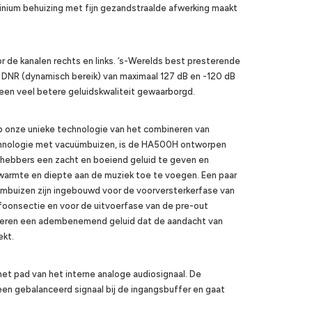
inium behuizing met fijn gezandstraalde afwerking maakt
e kanalen rechts en links. ‘s-Werelds best presterende
DNR (dynamisch bereik) van maximaal 127 dB en -120 dB
 een veel betere geluidskwaliteit gewaarborgd.
 onze unieke technologie van het combineren van
chnologie met vacuümbuizen, is de HA500H ontworpen
hebbers een zacht en boeiend geluid te geven en
d warmte en diepte aan de muziek toe te voegen. Een paar
buizen zijn ingebouwd voor de voorversterkerfase van
oonsectie en voor de uitvoerfase van de pre-out
everen een adembenemend geluid dat de aandacht van
ekt.
het pad van het interne analoge audiosignaal. De
en gebalanceerd signaal bij de ingangsbuffer en gaat