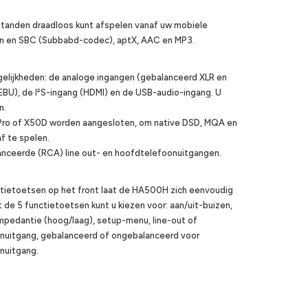
anden draadloos kunt afspelen vanaf uw mobiele
n en SBC (Subbabd-codec), aptX, AAC en MP3.
elijkheden: de analoge ingangen (gebalanceerd XLR en
/EBU), de I²S-ingang (HDMI) en de USB-audio-ingang. U
n.
0Pro of X50D worden aangesloten, om native DSD, MQA en
f te spelen.
anceerde (RCA) line out- en hoofdtelefoonuitgangen.
tietoetsen op het front laat de HA500H zich eenvoudig
 de 5 functietoetsen kunt u kiezen voor: aan/uit-buizen,
pedantie (hoog/laag), setup-menu, line-out of
nuitgang, gebalanceerd of ongebalanceerd voor
nuitgang.