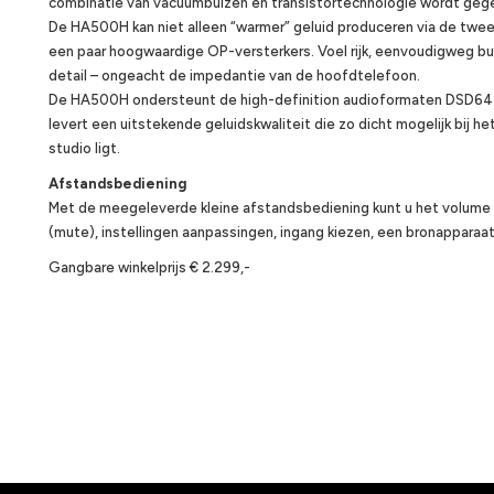
combinatie van vacuümbuizen en transistortechnologie wordt geg
De HA500H kan niet alleen “warmer” geluid produceren via de twe
een paar hoogwaardige OP-versterkers. Voel rijk, eenvoudigweg 
detail – ongeacht de impedantie van de hoofdtelefoon.
De HA500H ondersteunt de high-definition audioformaten DSD64
levert een uitstekende geluidskwaliteit die zo dicht mogelijk bij 
studio ligt.
Afstandsbediening
Met de meegeleverde kleine afstandsbediening kunt u het volu
(mute), instellingen aanpassingen, ingang kiezen, een bronapparaat
Gangbare winkelprijs € 2.299,-