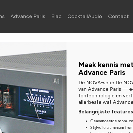
ns
Advance Paris
Elac
CocktailAudio
Contact
Maak kennis met
Advance Paris
De NOVA-serie De NOVA
van Advance Paris — e
toptechnologie en verfi
allerbeste wat Advance
Belangrijkste features
Geavanceerde room-cor
Stijlvolle aluminium fro