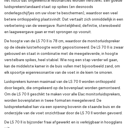
het risico dat ongewenste resonanties worden versterkt. Een goede
luidsprekerstandaard staat op spikes (en desnoods
onderlegschijfjes om uw vloer te beschermen), waardoor een veel
betere ontkoppeling plaatsvindt. Dat vertaalt zich onmiddellijk in een
verbetering van de weergave. Ruimtelijkheid, definitie, stereobeeld
en laagweergave gaan er met sprongen op vooruit.
De hoogte van de LS 70 II is 78 cm, waardoor de monitorluidspreker
op de ideale luisterhoogte wordt gepositioneerd. De LS 70 II is zwaar
gebouwd en staat in combinatie met de meegeleverde, in hoogte
verstelbare spikes, heel stabiel. Wie nog een stap verder wil gaan,
kan de middelste kamer in de buis vullen met bijvoorbeeld zand, om
elk spoortje eigenresonantie van de voet in de kiem te smoren.
Luidsprekers kunnen maximaal van de LS 70 II worden ontkoppeld
door kegels, die omgekeerd op de bovenplaat worden gemonteerd.
Om de LS 70 II geschikt te maken voor alle Elac monitorluidsprekers,
worden bovenplaten in twee formaten meegeleverd. De
luidsprekerkabel kan via een opening bovenin de staande buis en de
onderzijde van de voet onzichtbaar door de LS 70 II worden gevoerd.
De LS 70 II is bijzonder fraai afgewerkt en is verkrijgbaar in hoogglans