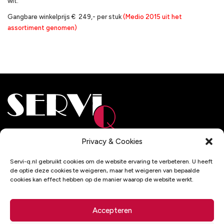
wit.
Gangbare winkelprijs € 249,- per stuk
(Medio 2015 uit het
assortiment genomen)
Adresgegevens
Privacy & Cookies
De Wel 32
Servi-q.nl gebruikt cookies om de website ervaring te verbeteren. U heeft
3871 MV Hoevelaken
de optie deze cookies te weigeren, maar het weigeren van bepaalde
cookies kan effect hebben op de manier waarop de website werkt.
Contactgegevens
033 - 2537193
Accepteren
info@servi-q.nl