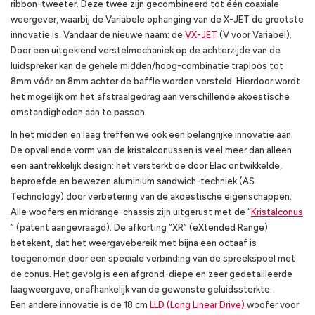
ribbon-tweeter. Deze twee zijn gecombineerd tot één coaxiale
weergever, waarbij de Variabele ophanging van de X-JET de grootste
innovatie is. Vandaar de nieuwe naam: de
VX-JET
(V voor Variabel).
Door een uitgekiend verstelmechaniek op de achterzijde van de
luidspreker kan de gehele midden/hoog-combinatie traploos tot
8mm vóór en 8mm achter de baffle worden versteld. Hierdoor wordt
het mogelijk om het afstraalgedrag aan verschillende akoestische
omstandigheden aan te passen.
In het midden en laag treffen we ook een belangrijke innovatie aan.
De opvallende vorm van de kristalconussen is veel meer dan alleen
een aantrekkelijk design: het versterkt de door Elac ontwikkelde,
beproefde en bewezen aluminium sandwich-techniek (AS
Technology) door verbetering van de akoestische eigenschappen.
Alle woofers en midrange-chassis zijn uitgerust met de “
Kristalconus
” (patent aangevraagd). De afkorting “XR” (eXtended Range)
betekent, dat het weergavebereik met bijna een octaaf is
toegenomen door een speciale verbinding van de spreekspoel met
de conus. Het gevolg is een afgrond-diepe en zeer gedetailleerde
laagweergave, onafhankelijk van de gewenste geluidssterkte.
Een andere innovatie is de 18 cm
LLD (Long Linear Drive)
woofer voor