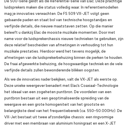
De 500-serie geldt als de Referentie-serie van Elac. Deze prachtige
luidsprekers maken die status volledig waar. In referentiemodellen
mag je innovaties verwachten. De FS 509 VX-JET volgt geen
gebaande paden en staat bol van technische hoogstandjes en
verfijnde details, die nieuwe maatstaven zetten. Op die manier
beleeft u dankzij Elac de mooiste muzikale momenten. Door met
name voor de luidsprekerchassis nieuwe technieken te gebruiken, zijn
deze relatief bescheiden van afmetingen in verhouding tot hun
muzikale prestaties. Hierdoor werd het tevens mogelijk, de
afmetingen van de luidsprekerbehuizing binnen de perken te houden.
De fraai afgewerkte behuizing, de hoogwaardige techniek en de vele
verfijnde details zullen bewonderende blikken oogsten.
Als we de innovaties nader bekijken, valt de VX-JET als eerste op.
Deze unieke weergever benadert met Elac’s Coaxiaal-Technologie
het ideaal van een zogeheten puntbron. De voordelen van een
puntbron bestaan uit een geoptimaliseerde spreiding van de
weergave en een grote homogeniteit van het grootste en
belangrijkste deel van het frequentiebereik (ca. 550–50.000Hz). De
VX-Jet bestaat uit twee afzonderlijke chassis: een ringvormige
driver met een membraan van aluminium honingraat en een X-JET