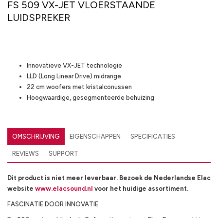
FS 509 VX-JET VLOERSTAANDE
LUIDSPREKER
Highlights
Innovatieve VX-JET technologie
LLD (Long Linear Drive) midrange
22 cm woofers met kristalconussen
Hoogwaardige, gesegmenteerde behuizing
OMSCHRIJVING
EIGENSCHAPPEN
SPECIFICATIES
REVIEWS
SUPPORT
Dit product is niet meer leverbaar. Bezoek de Nederlandse Elac
website
www.elacsound.nl
voor het huidige assortiment.
FASCINATIE DOOR INNOVATIE