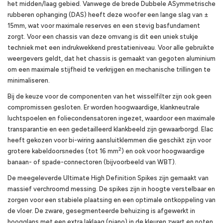
het midden/laag gebied. Vanwege de brede Dubbele ASymmetrische
rubberen ophanging (DAS) heeft deze woofer een lange slag van ±
15mm, wat voor maximale reserves en een stevig basfundament
zorgt. Voor een chassis van deze omvang is dit een uniek stukje
techniek met een indrukwekkend prestatieniveau. Voor alle gebruikte
weergevers geldt, dat het chassis is gemaakt van gegoten aluminium
om een maximale stijfheid te verkrijgen en mechanische trillingen te
minimaliseren.
Bij de keuze voor de componenten van het wisselfilter zijn ook geen
compromissen gesloten. Er worden hoogwaardige, klankneutrale
luchtspoelen en foliecondensatoren ingezet, waardoor een maximale
transparantie en een gedetailleerd klankbeeld zijn gewaarborgd. Elac
heeft gekozen voor bi-wiring aansluitklemmen die geschikt zijn voor
2
grotere kabeldoorsnedes (tot 16 mm
) en ook voor hoogwaardige
banaan- of spade-connectoren (bijvoorbeeld van WBT).
De meegeleverde Ultimate High Definition Spikes zijn gemaakt van
massief verchroomd messing. De spikes zijn in hoogte verstelbaar en
zorgen voor een stabiele plaatsing en een optimale ontkoppeling van
de vloer. De zware, gesegmenteerde behuizing is afgewerkt in
hoogglans met een extra laklaag (piano) in de kleuren zwart en noten.