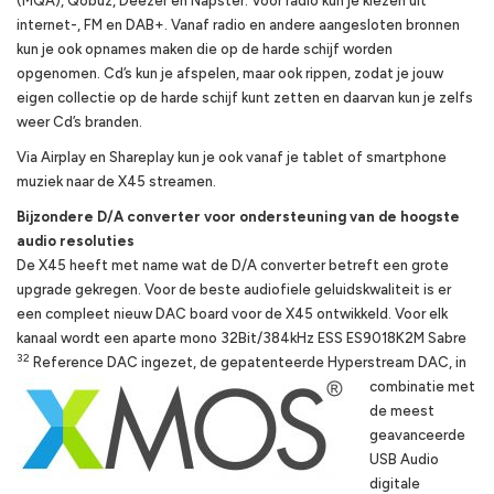
(MQA), Qobuz, Deezer en Napster. Voor radio kun je kiezen uit
internet-, FM en DAB+. Vanaf radio en andere aangesloten bronnen
kun je ook opnames maken die op de harde schijf worden
opgenomen. Cd’s kun je afspelen, maar ook rippen, zodat je jouw
eigen collectie op de harde schijf kunt zetten en daarvan kun je zelfs
weer Cd’s branden.
Via Airplay en Shareplay kun je ook vanaf je tablet of smartphone
muziek naar de X45 streamen.
Bijzondere D/A converter voor ondersteuning van de hoogste
audio resoluties
De X45 heeft met name wat de D/A converter betreft een grote
upgrade gekregen. Voor de beste audiofiele geluidskwaliteit is er
een compleet nieuw DAC board voor de X45 ontwikkeld. Voor elk
kanaal wordt een aparte mono 32Bit/384kHz ESS ES9018K2M Sabre
32
Reference DAC ingezet, de gepatenteerde Hyperstream DAC, in
combinatie
met
de meest
geavanceerde
USB Audio
digitale