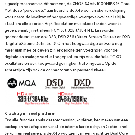
signaalprocessor van dit moment, de XMOS 64bit/1000MIPS 16 Core.
Met deze “powersets” aan boord is de X45 een unieke verschijning
want naast de kwalitatief hoogwaardige weergavekwaliteit is hij in
staat om alle soorten High Resolution muziekbestanden weer te
geven, waarbij niet alleen PCM tot 32Bit/384 kHz kan worden
gedecodeerd, maar ook DSD, DSD 256 (Direct Stream Digital) en DXD
(Digital eXtreme Definition)! Om het hoogwaardige ontwerp nog
meer elan mee te geven zijn er gescheiden voedingen voor de
digitale en analoge sectie toegepast en zijn er audiofiele TCXO-
oscillators en een hoogwaardige ringkerntrafo ingezet. Op de
achterzijde zijn ook de connectoren van passend niveau.
Krachtig en snel platform
Om alle functies zoals dataprocessing, kopiëren, het maken van een
backup en het afspelen vanaf de interne harde schijven (optie) snel
te kunnen realiseren, is de X45 voorzien van een krachtige Dual Core