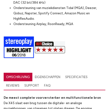
DAC (32 bit/384 kHz)
Ondersteuning van muziekdiensten Tidal (MQA), Deezer,
Qobuz, Napster, Spotify Connect, Amazon Music en
HighResAudio.
Ondersteuning Airplay, RoonReady, MQA
OMSCHRIJVING
EIGENSCHAPPEN
SPECIFICATIES
REVIEWS
SUPPORT
FAQ
De meest complete voorversterker en multifunctionele bron
De X45 slaat een brug tussen de digitale- en analoge
muziekbronnen, van streamen tot platen draaien.
De enorme