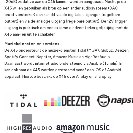
(20dB) zodat ze aan de X45 kunnen worden aangepast. Mocht je de
X45 willen gebruiken als bron op een ander audiosysteem (DAC
en/of versterker) dan kan dit via de digitale uitgangen (regelbare
output) en via de analoge uitgang (regelbare output). De 12V trigger
uitgang is praktisch om een externe eindversterker gelijktijdig met de
X45 aan- en uit te schakelen.
Muziekdiensten en services
De X45 ondersteunt de muziekdiensten Tidal (MQA), Qobuz, Deezer,
Spotify Connect, Napster, Amazon Music en HighResAudio.
Daarnaast wordt internetradio ondersteund via Airable (TuneIn). Er
kan ook naar de X45 worden gestreamd vanaf een iOS of Android
apparaat. Hiertoe beschikt de X45 over Airplay en shareplay