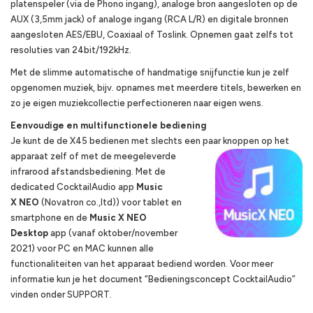
platenspeler (via de Phono ingang), analoge bron aangesloten op de
AUX (3,5mm jack) of analoge ingang (RCA L/R) en digitale bronnen
aangesloten AES/EBU, Coaxiaal of Toslink. Opnemen gaat zelfs tot
resoluties van 24bit/192kHz.
Met de slimme automatische of handmatige snijfunctie kun je zelf
opgenomen muziek, bijv. opnames met meerdere titels, bewerken en
zo je eigen muziekcollectie perfectioneren naar eigen wens.
Eenvoudige en multifunctionele bediening
Je kunt de de X45 bedienen met slechts een paar knoppen op het
apparaat zelf of met de
meegeleverde
infrarood afstandsbediening. Met de
dedicated CocktailAudio app
Music
X
NEO
(Novatron co.,ltd)) voor tablet en
smartphone en de
Music X NEO
Desktop
app (vanaf oktober/november
2021) voor PC en MAC kunnen alle
functionaliteiten van het apparaat bediend worden. Voor meer
informatie kun je het document “Bedieningsconcept CocktailAudio”
vinden onder SUPPORT.