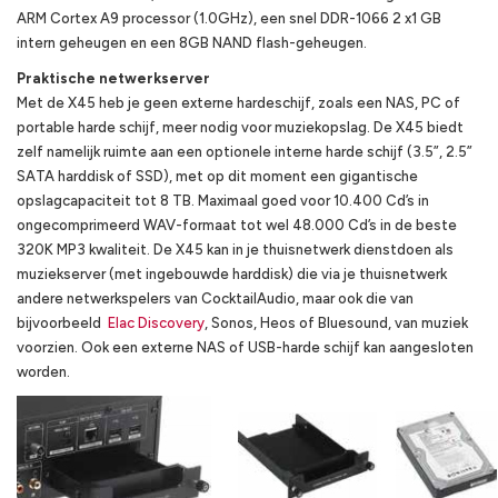
ARM Cortex A9 processor (1.0GHz), een snel DDR-1066 2 x1 GB
intern geheugen en een 8GB NAND flash-geheugen.
Praktische netwerkserver
Met de X45 heb je geen externe hardeschijf, zoals een NAS, PC of
portable harde schijf, meer nodig voor muziekopslag. De X45 biedt
zelf namelijk ruimte aan een optionele interne harde schijf (3.5”, 2.5”
SATA harddisk of SSD), met op dit moment een gigantische
opslagcapaciteit tot 8 TB. Maximaal goed voor 10.400 Cd’s in
ongecomprimeerd WAV-formaat tot wel 48.000 Cd’s in de beste
320K MP3 kwaliteit. De X45 kan in je thuisnetwerk dienstdoen als
muziekserver (met ingebouwde harddisk) die via je thuisnetwerk
andere netwerkspelers van CocktailAudio, maar ook die van
bijvoorbeeld
Elac Discovery
, Sonos, Heos of Bluesound, van muziek
voorzien. Ook een externe NAS of USB-harde schijf kan aangesloten
worden.