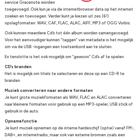
service Gracenote worden
toegevoegd. Ook kun je via de internetbrowser data op het internet
zoeken en toevoegen. Verder kunt je kiezen uit zes (6!)
opslagformaten: WAV, CAF, FLAC, ALAC, AIFF, MP3 of OGG Vorbis.
Ook kunnen meerdere Cd’s tot één album worden samengevoegd.
Voor het eenvoudiger kunnen “taggen” van metadate is het mogelijk
om via de USB -ingangen een toetsenbord aan te sluiten.
En tenslotte is het ook mogelijk om “gewoon” Cd’s af te spelen.
CD’s branden
Het is mogelijk om titels te selecteren en deze op een CD-R te
branden.
Muziek converteren naar andere formaten
Je kunt grote muziekformaten als WAV, FLAC en ALAC converteren
naar kleinere formaten voor gebruik op een MP3-speler, USB stick of
gebruik in de auto.
Opnamefunctie
Je kunt muziek opnemen op de interne hardeschijf (optie) vanaf FM-,
DAB+, en internetradio, maar ook van externe bronnen zoals een