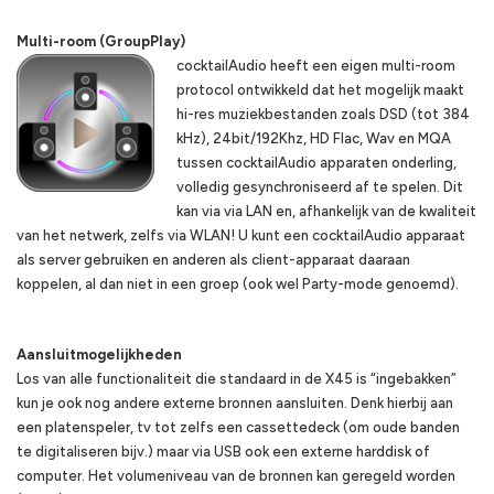
Multi-room (GroupPlay)
cocktailAudio heeft een eigen multi-room
protocol ontwikkeld dat het mogelijk maakt
hi-res muziekbestanden zoals DSD (tot 384
kHz), 24bit/192Khz, HD Flac, Wav en MQA
tussen cocktailAudio apparaten onderling,
volledig gesynchroniseerd af te spelen. Dit
kan via via LAN en, afhankelijk van de kwaliteit
van het netwerk, zelfs via WLAN! U kunt een cocktailAudio apparaat
als server gebruiken en anderen als client-apparaat daaraan
koppelen, al dan niet in een groep (ook wel Party-mode genoemd).
Aansluitmogelijkheden
Los van alle functionaliteit die standaard in de X45 is “ingebakken”
kun je ook nog andere externe bronnen aansluiten. Denk hierbij aan
een platenspeler, tv tot zelfs een cassettedeck (om oude banden
te digitaliseren bijv.) maar via USB ook een externe harddisk of
computer. Het volumeniveau van de bronnen kan geregeld worden