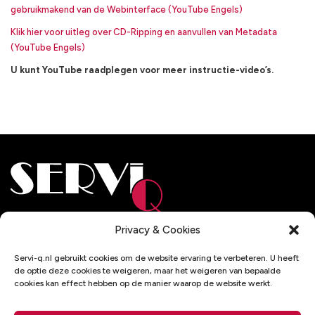
gebruikmakend van de Webinterface (YouTube Engels)
Klik hier voor uitleg over CD-Ripping en aanvullen van Metadata
(YouTube Engels)
U kunt YouTube raadplegen voor meer instructie-video’s.
Adresgegevens
Privacy & Cookies
De Wel 32
Servi-q.nl gebruikt cookies om de website ervaring te verbeteren. U heeft
3871 MV Hoevelaken
de optie deze cookies te weigeren, maar het weigeren van bepaalde
cookies kan effect hebben op de manier waarop de website werkt.
Contactgegevens