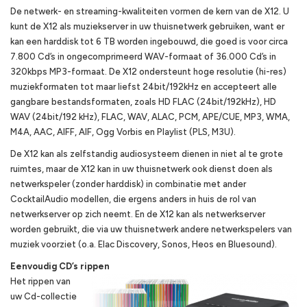
De netwerk- en streaming-kwaliteiten vormen de kern van de X12. U
kunt de X12 als muziekserver in uw thuisnetwerk gebruiken, want er
kan een harddisk tot 6 TB worden ingebouwd, die goed is voor circa
7.800 Cd’s in ongecomprimeerd WAV-formaat of 36.000 Cd’s in
320kbps MP3-formaat. De X12 ondersteunt hoge resolutie (hi-res)
muziekformaten tot maar liefst 24bit/192kHz en accepteert alle
gangbare bestandsformaten, zoals HD FLAC (24bit/192kHz), HD
WAV (24bit/192 kHz), FLAC, WAV, ALAC, PCM, APE/CUE, MP3, WMA,
M4A, AAC, AIFF, AIF, Ogg Vorbis en Playlist (PLS, M3U).
De X12 kan als zelfstandig audiosysteem dienen in niet al te grote
ruimtes, maar de X12 kan in uw thuisnetwerk ook dienst doen als
netwerkspeler (zonder harddisk) in combinatie met ander
CocktailAudio modellen, die ergens anders in huis de rol van
netwerkserver op zich neemt. En de X12 kan als netwerkserver
worden gebruikt, die via uw thuisnetwerk andere netwerkspelers van
muziek voorziet (o.a. Elac Discovery, Sonos, Heos en Bluesound).
Eenvoudig CD’s rippen
Het rippen van
uw Cd-collectie