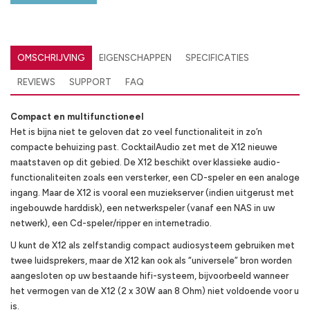
OMSCHRIJVING
EIGENSCHAPPEN
SPECIFICATIES
REVIEWS
SUPPORT
FAQ
Compact en multifunctioneel
Het is bijna niet te geloven dat zo veel functionaliteit in zo’n
compacte behuizing past. CocktailAudio zet met de X12 nieuwe
maatstaven op dit gebied. De X12 beschikt over klassieke audio-
functionaliteiten zoals een versterker, een CD-speler en een analoge
ingang. Maar de X12 is vooral een muziekserver (indien uitgerust met
ingebouwde harddisk), een netwerkspeler (vanaf een NAS in uw
netwerk), een Cd-speler/ripper en internetradio.
U kunt de X12 als zelfstandig compact audiosysteem gebruiken met
twee luidsprekers, maar de X12 kan ook als “universele” bron worden
aangesloten op uw bestaande hifi-systeem, bijvoorbeeld wanneer
het vermogen van de X12 (2 x 30W aan 8 Ohm) niet voldoende voor u
is.