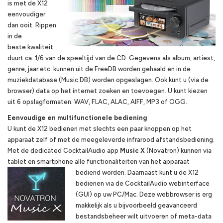
is met de X12
eenvoudiger
dan ooit. Rippen
in de
beste kwaliteit
duurt ca. 1/6 van de speeltijd van de CD. Gegevens als album, artiest,
genre, jaar etc. kunnen uit de FreeDB worden gehaald en in de
muziekdatabase (Music DB) worden opgeslagen. Ook kunt u (via de
browser) data op het internet zoeken en toevoegen. U kunt kiezen
uit 6 opslagformaten: WAV, FLAC, ALAC, AIFF, MP3 of OGG.
Eenvoudige en multifunctionele bediening
U kunt de X12 bedienen met slechts een paar knoppen op het
apparaat zelf of met de meegeleverde infrarood afstandsbediening.
Met de dedicated CocktailAudio app
Music X
(Novatron) kunnen via
tablet en smartphone alle functionaliteiten van het apparaat
bediend worden.
Daarnaast kunt u de X12
bedienen via de CocktailAudio webinterface
(GUI) op uw PC/Mac. Deze webbrowser is erg
makkelijk als u bijvoorbeeld geavanceerd
bestandsbeheer wilt uitvoeren of meta-data