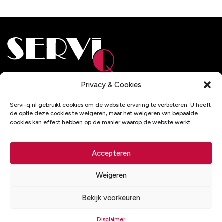
Adresgegevens
Privacy & Cookies
De Wel 32
Servi-q.nl gebruikt cookies om de website ervaring te verbeteren. U heeft
3871 MV Hoevelaken
de optie deze cookies te weigeren, maar het weigeren van bepaalde
cookies kan effect hebben op de manier waarop de website werkt.
Contactgegevens
033 - 2537193
Accepteren
info@servi-q.nl
Weigeren
Bekijk voorkeuren
© 2026 - Servi-q
Disclaimer
Disclaimer