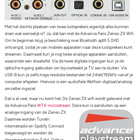
Met het slechts plaatsen van twee luidsprekers eigenlijk alles kunnen
doen wat wenselijk is? Ja, dat kan met de Advance Paris Zeneo ZX Wifi.
Om te beginnen krijg je beschikking over Bluetooth aptX 5.0HD
ontvangst, zodat je van mobiele apparaten naar deze luidsprekers kunt
streamen. Daarnaast kun je nog twee analoge apparaten aansluiten,
waaronder een draaitafel. Via de twee digitale ingangen kun je de
optische ingang gebruiken om bijvoorbeeld je TV aan te sluiten. Via
USB-B kun je zelfs hoge resolutie bestanden tot 24bit/192kHz vanaf je
computer afspelen. Hiervoor is een audiofiele Wolfson digitaal/analoog
omzetter ingezet.
Dat is al veel, maar nu komt het; De Zeneo ZX wifi wordt geleverd met
de Advance Paris
WTX-microstream
.
Deze kun is aansluiten op een
analoge ingang van de Zeneo ZX.
Daarmee worden TuneIn
internetradio en Spotify Connect
toegevoegd en worden de
streamingdiensten Tidal, Qobuz,