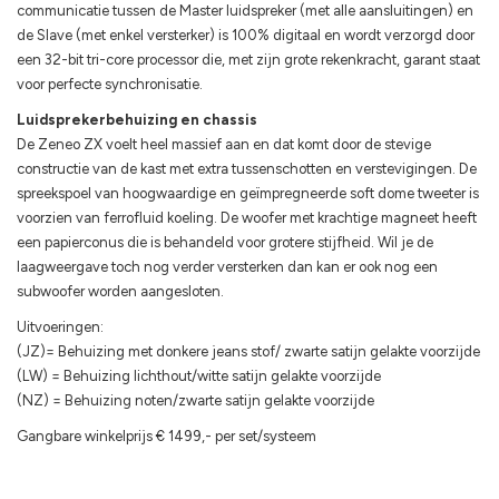
communicatie tussen de Master luidspreker (met alle aansluitingen) en
de Slave (met enkel versterker) is 100% digitaal en wordt verzorgd door
een 32-bit tri-core processor die, met zijn grote rekenkracht, garant staat
voor perfecte synchronisatie.
Luidsprekerbehuizing en chassis
De Zeneo ZX voelt heel massief aan en dat komt door de stevige
constructie van de kast met extra tussenschotten en verstevigingen. De
spreekspoel van hoogwaardige en geïmpregneerde soft dome tweeter is
voorzien van ferrofluid koeling. De woofer met krachtige magneet heeft
een papierconus die is behandeld voor grotere stijfheid. Wil je de
laagweergave toch nog verder versterken dan kan er ook nog een
subwoofer worden aangesloten.
Uitvoeringen:
(JZ)= Behuizing met donkere jeans stof/ zwarte satijn gelakte voorzijde
(LW) = Behuizing lichthout/witte satijn gelakte voorzijde
(NZ) = Behuizing noten/zwarte satijn gelakte voorzijde
Gangbare winkelprijs € 1499,- per set/systeem