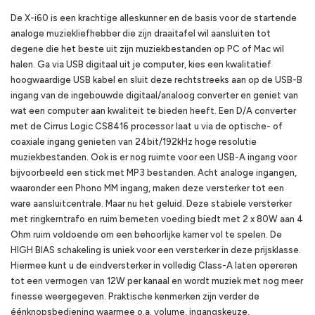
De X-i60 is een krachtige alleskunner en de basis voor de startende
analoge muziekliefhebber die zijn draaitafel wil aansluiten tot
degene die het beste uit zijn muziekbestanden op PC of Mac wil
halen. Ga via USB digitaal uit je computer, kies een kwalitatief
hoogwaardige USB kabel en sluit deze rechtstreeks aan op de USB-B
ingang van de ingebouwde digitaal/analoog converter en geniet van
wat een computer aan kwaliteit te bieden heeft. Een D/A converter
met de Cirrus Logic CS8416 processor laat u via de optische- of
coaxiale ingang genieten van 24bit/192kHz hoge resolutie
muziekbestanden. Ook is er nog ruimte voor een USB-A ingang voor
bijvoorbeeld een stick met MP3 bestanden. Acht analoge ingangen,
waaronder een Phono MM ingang, maken deze versterker tot een
ware aansluitcentrale. Maar nu het geluid. Deze stabiele versterker
met ringkerntrafo en ruim bemeten voeding biedt met 2 x 80W aan 4
Ohm ruim voldoende om een behoorlijke kamer vol te spelen. De
HIGH BIAS schakeling is uniek voor een versterker in deze prijsklasse.
Hiermee kunt u de eindversterker in volledig Class-A laten opereren
tot een vermogen van 12W per kanaal en wordt muziek met nog meer
finesse weergegeven. Praktische kenmerken zijn verder de
éénknopsbediening waarmee o.a. volume, ingangskeuze,