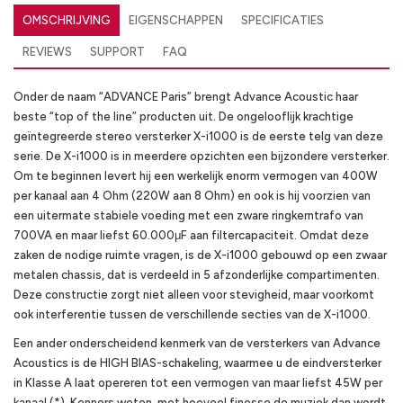
OMSCHRIJVING
EIGENSCHAPPEN
SPECIFICATIES
REVIEWS
SUPPORT
FAQ
Onder de naam “ADVANCE Paris” brengt Advance Acoustic haar
beste “top of the line” producten uit. De ongelooflijk krachtige
geïntegreerde stereo versterker X-i1000 is de eerste telg van deze
serie. De X-i1000 is in meerdere opzichten een bijzondere versterker.
Om te beginnen levert hij een werkelijk enorm vermogen van 400W
per kanaal aan 4 Ohm (220W aan 8 Ohm) en ook is hij voorzien van
een uitermate stabiele voeding met een zware ringkerntrafo van
700VA en maar liefst 60.000μF aan filtercapaciteit. Omdat deze
zaken de nodige ruimte vragen, is de X-i1000 gebouwd op een zwaar
metalen chassis, dat is verdeeld in 5 afzonderlijke compartimenten.
Deze constructie zorgt niet alleen voor stevigheid, maar voorkomt
ook interferentie tussen de verschillende secties van de X-i1000.
Een ander onderscheidend kenmerk van de versterkers van Advance
Acoustics is de HIGH BIAS-schakeling, waarmee u de eindversterker
in Klasse A laat opereren tot een vermogen van maar liefst 45W per
kanaal (*). Kenners weten, met hoeveel finesse de muziek dan wordt