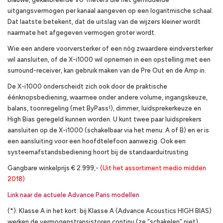
uitgangsvermogen per kanaal aangeven op een logaritmische schaal.
Dat laatste betekent, dat de uitslag van de wijzers kleiner wordt
naarmate het afgegeven vermogen groter wordt.
Wie een andere voorversterker of een nòg zwaardere eindversterker
wil aansluiten, of de X-i1000 wil opnemen in een opstelling met een
surround-receiver, kan gebruik maken van de Pre Out en de Amp in.
De X-i1000 onderscheidt zich ook door de praktische
éénknopsbediening, waarmee onder andere volume, ingangskeuze,
balans, toonregeling (met ByPass!), dimmer, luidsprekerkeuze en
High Bias geregeld kunnen worden. U kunt twee paar luidsprekers
aansluiten op de X-i1000 (schakelbaar via het menu: A of B) en er is
een aansluiting voor een hoofdtelefoon aanwezig. Ook een
systeemafstandsbediening hoort bij de standaarduitrusting.
Gangbare winkelprijs € 2.999,-
(Uit het assortiment medio midden
2018)
Link naar de actuele Advance Paris modellen
(*): Klasse A in het kort: bij Klasse A (Advance Acoustics HIGH BIAS)
werken de vermogenstransistoren continu (ze “schakelen” niet),