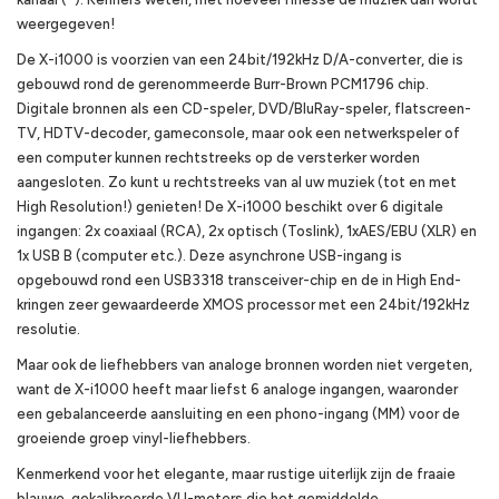
weergegeven!
De X-i1000 is voorzien van een 24bit/192kHz D/A-converter, die is
gebouwd rond de gerenommeerde Burr-Brown PCM1796 chip.
Digitale bronnen als een CD-speler, DVD/BluRay-speler, flatscreen-
TV, HDTV-decoder, gameconsole, maar ook een netwerkspeler of
een computer kunnen rechtstreeks op de versterker worden
aangesloten. Zo kunt u rechtstreeks van al uw muziek (tot en met
High Resolution!) genieten! De X-i1000 beschikt over 6 digitale
ingangen: 2x coaxiaal (RCA), 2x optisch (Toslink), 1xAES/EBU (XLR) en
1x USB B (computer etc.). Deze asynchrone USB-ingang is
opgebouwd rond een USB3318 transceiver-chip en de in High End-
kringen zeer gewaardeerde XMOS processor met een 24bit/192kHz
resolutie.
Maar ook de liefhebbers van analoge bronnen worden niet vergeten,
want de X-i1000 heeft maar liefst 6 analoge ingangen, waaronder
een gebalanceerde aansluiting en een phono-ingang (MM) voor de
groeiende groep vinyl-liefhebbers.
Kenmerkend voor het elegante, maar rustige uiterlijk zijn de fraaie
blauwe, gekalibreerde VU-meters die het gemiddelde