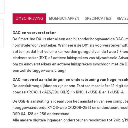
OMSCHRIJVING
EIGENSCHAPPEN
SPECIFICATIES
REVI
DAC en voorversterker
De SmartLine DX1 is niet alleen een bijzonder hoogwaardige DAC, ma
hoofdtelefoonversterker. Wanneer u de DX1 als voorversterker wilt
zetten, zodat het volume kan worden geregeld van de twee (!) ho
eindversterker (BX1) of actieve luidsprekers van bijvoorbeeld Advan
om zo eindversterkers en actieve luidsprekers synchroon met de DX
een zelfde trigger-aansluiting).
DAC met veel aansluitingen en ondersteuning van hoge resol
De aansluitmogelijkheden zijn enorm. Er staan maar liefst 12 digitale
coaxiaal (RCA), 1 x AES/EBU (XLR), 1 x BNC, 1 x USB-B en 1 x USB-A.
De USB-B aansluiting is ideaal voor het aansluiten van een comput
hooggewaardeerde XMOS-chip (XU208-256) en ondersteunt resolu
DSD 64, 128 en 256 ondersteund.
Alle andere digitale ingangen ondersteunen resoluties tot 24bit/