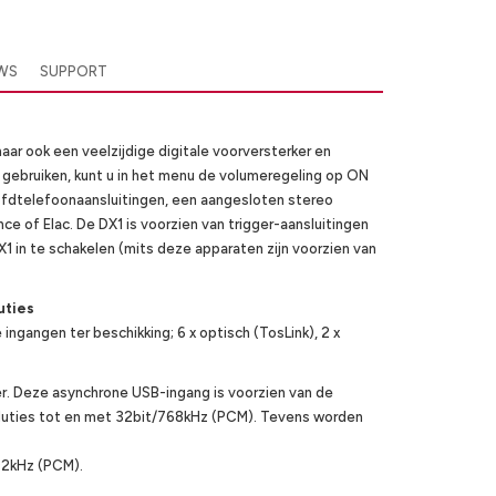
EWS
SUPPORT
ar ook een veelzijdige digitale voorversterker en
 gebruiken, kunt u in het menu de volumeregeling op ON
ofdtelefoonaansluitingen, een aangesloten stereo
ce of Elac. De DX1 is voorzien van trigger-aansluitingen
1 in te schakelen (mits deze apparaten zijn voorzien van
uties
 ingangen ter beschikking; 6 x optisch (TosLink), 2 x
er. Deze asynchrone USB-ingang is voorzien van de
ties tot en met 32bit/768kHz (PCM). Tevens worden
192kHz (PCM).