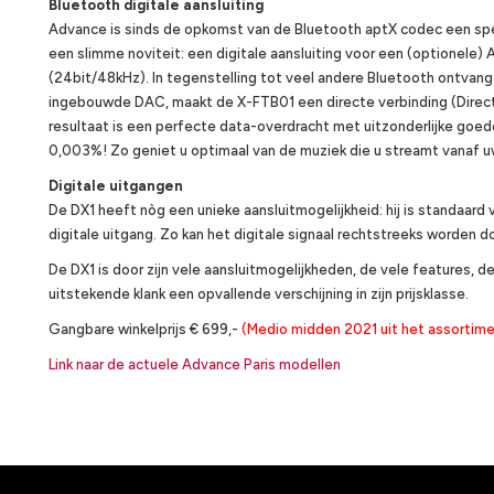
Bluetooth digitale aansluiting
Advance is sinds de opkomst van de Bluetooth aptX codec een speci
een slimme noviteit: een digitale aansluiting voor een (optionel
(24bit/48kHz). In tegenstelling tot veel andere Bluetooth ontvange
ingebouwde DAC, maakt de X-FTB01 een directe verbinding (Direc
resultaat is een perfecte data-overdracht met uitzonderlijke goed
0,003%! Zo geniet u optimaal van de muziek die u streamt vanaf 
Digitale uitgangen
De DX1 heeft nòg een unieke aansluitmogelijkheid: hij is standaard
digitale uitgang. Zo kan het digitale signaal rechtstreeks worden d
De DX1 is door zijn vele aansluitmogelijkheden, de vele features, 
uitstekende klank een opvallende verschijning in zijn prijsklasse.
Gangbare winkelprijs € 699,-
(Medio midden 2021 uit het assortime
Link naar de actuele Advance Paris modellen