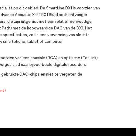
alist op dit gebied. De SmartLine DX1 is voorzien van
e) Advance Acoustic X-FTB01 Bluetooth ontvanger
rs, die zijn uitgerust met een relatief eenvoudige
t Path) met de hoogwaardige DAC van de DX1. Het
e specificaties, zoals een vervorming van slechts
uw smartphone, tablet of computer.
 voorzien van een coaxiale (RCA) en optische (TosLink)
oorgesluisd naar bijvoorbeeld digitale recorders.
de gebruikte DAC-chips en niet te vergeten de
nt)