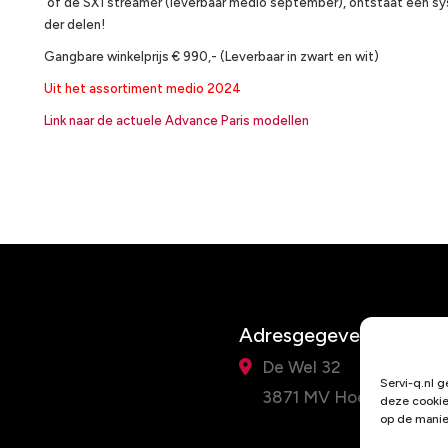
of de SX1 streamer (leverbaar medio september), ontstaat een sys
der delen!
Gangbare winkelprijs € 990,- (Leverbaar in zwart en wit)
Uit het assortiment medio 2024
Link naar de actuele Advance Paris modellen
Adresgegevens
De Wel 32
Servi-q.nl g
3871 MV Hoevelaken
deze cookie
op de manie