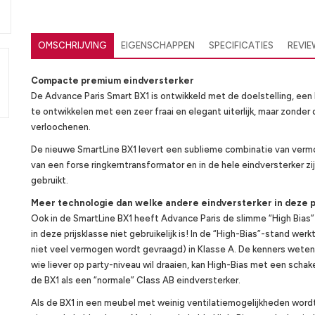
OMSCHRIJVING
EIGENSCHAPPEN
SPECIFICATIES
REVI
Compacte premium eindversterker
De Advance Paris Smart BX1 is ontwikkeld met de doelstelling, ee
te ontwikkelen met een zeer fraai en elegant uiterlijk, maar zonde
verloochenen.
De nieuwe SmartLine BX1 levert een sublieme combinatie van vermo
van een forse ringkerntransformator en in de hele eindversterker 
gebruikt.
Meer technologie dan welke andere eindversterker in deze p
Ook in de SmartLine BX1 heeft Advance Paris de slimme “High Bias”
in deze prijsklasse niet gebruikelijk is! In de “High-Bias”-stand we
niet veel vermogen wordt gevraagd) in Klasse A. De kenners weten, 
wie liever op party-niveau wil draaien, kan High-Bias met een schak
de BX1 als een “normale” Class AB eindversterker.
Als de BX1 in een meubel met weinig ventilatiemogelijkheden wordt