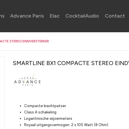
ns
Advance Paris
Elac
CocktailAudio
Contact
PACTE STEREO EINDVERSTERKER
SMARTLINE BX1 COMPACTE STEREO EIN
Highlights
Compacte krachtpatser
Class A schakeling
Logaritmische wijzermeters
Royaal uitgangsvermogen: 2 x 105 Watt (8 Ohm)