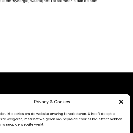
teem-synergie, waarbij het totaal méér is dan de som
Contactgegevens
Privacy & Cookies
033 - 2537193
ebruikt cookies om de website ervaring te verbeteren. U heeft de optie
info@servi-q.nl
s te weigeren, maar het weigeren van bepaalde cookies kan effect hebben
r waarop de website werkt.