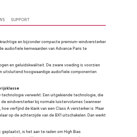
EWS
SUPPORT
n krachtige en bijzonder compacte premium-eindversterker
r de audiofiele kernwaarden van Advance Paris te
gen en geluidskwaliteit. De zware voeding is voorzien
zijn uitsluitend hoogwaardige audiofiele componenten
rijsklasse
-technologie verwerkt. Een uitgekiende technologie, die
rkt de eindversterker bij normale luistervolumes (wanneer
hoe verfijnd de klank van een Class A versterker is. Maar
elaar op de achterzijde van de BX1 uitschakelen. Dan werkt
 geplaatst, is het aan te raden om High Bias