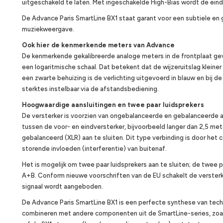
uitgeschakeld te laten. Met ingeschakelde High-Bias wordt de eind
De Advance Paris SmartLine BX1 staat garant voor een subtiele en 
muziekweergave.
Ook hier de kenmerkende meters van Advance
De kenmerkende gekalibreerde analoge meters in de frontplaat ge
een logaritmische schaal. Dat betekent dat de wijzeruitslag klein
een zwarte behuizing is de verlichting uitgevoerd in blauw en bij de 
sterktes instelbaar via de afstandsbediening.
Hoogwaardige aansluitingen en twee paar luidsprekers
De versterker is voorzien van ongebalanceerde en gebalanceerde a
tussen de voor- en eindversterker, bijvoorbeeld langer dan 2,5 met
gebalanceerd (XLR) aan te sluiten. Dit type verbinding is door het 
storende invloeden (interferentie) van buitenaf.
Het is mogelijk om twee paar luidsprekers aan te sluiten; de twee p
A+B. Conform nieuwe voorschriften van de EU schakelt de verster
signaal wordt aangeboden.
De Advance Paris SmartLine BX1 is een perfecte synthese van tech
combineren met andere componenten uit de SmartLine-series, zoal