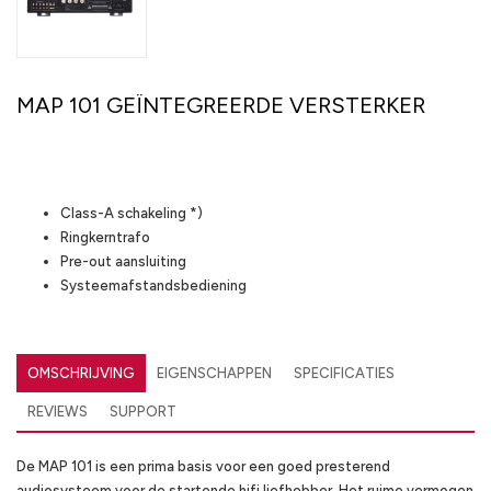
MAP 101 GEÏNTEGREERDE VERSTERKER
Highlights
Class-A schakeling *)
Ringkerntrafo
Pre-out aansluiting
Systeemafstandsbediening
OMSCHRIJVING
EIGENSCHAPPEN
SPECIFICATIES
REVIEWS
SUPPORT
De MAP 101 is een prima basis voor een goed presterend
audiosysteem voor de startende hifi liefhebber. Het ruime vermogen