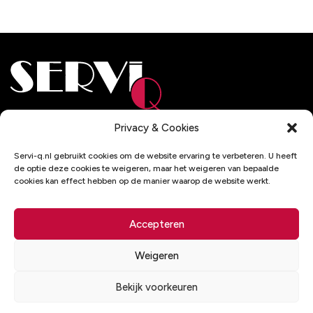
Adresgegevens
Privacy & Cookies
De Wel 32
Servi-q.nl gebruikt cookies om de website ervaring te verbeteren. U heeft
3871 MV Hoevelaken
de optie deze cookies te weigeren, maar het weigeren van bepaalde
cookies kan effect hebben op de manier waarop de website werkt.
Contactgegevens
033 - 2537193
Accepteren
info@servi-q.nl
Weigeren
Bekijk voorkeuren
© 2026 - Servi-q
Disclaimer