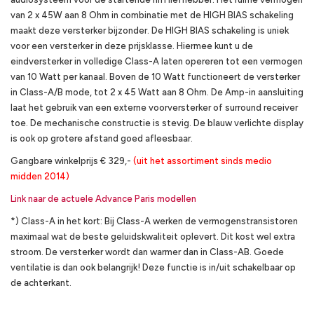
van 2 x 45W aan 8 Ohm in combinatie met de HIGH BIAS schakeling
maakt deze versterker bijzonder. De HIGH BIAS schakeling is uniek
voor een versterker in deze prijsklasse. Hiermee kunt u de
eindversterker in volledige Class-A laten opereren tot een vermogen
van 10 Watt per kanaal. Boven de 10 Watt functioneert de versterker
in Class-A/B mode, tot 2 x 45 Watt aan 8 Ohm. De Amp-in aansluiting
laat het gebruik van een externe voorversterker of surround receiver
toe. De mechanische constructie is stevig. De blauw verlichte display
is ook op grotere afstand goed afleesbaar.
Gangbare winkelprijs € 329,-
(uit het assortiment sinds medio
midden 2014)
Link naar de actuele Advance Paris modellen
*) Class-A in het kort: Bij Class-A werken de vermogenstransistoren
maximaal wat de beste geluidskwaliteit oplevert. Dit kost wel extra
stroom. De versterker wordt dan warmer dan in Class-AB. Goede
ventilatie is dan ook belangrijk! Deze functie is in/uit schakelbaar op
de achterkant.